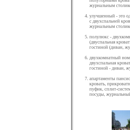
полуторными крова
журнальным столико
улучшенный - это о
с двухспальней кро
журнальным столико
полулюкс - двухком
(двуспальная крова
гостиной (диван, жу
двухкомнатный номе
двухспальная кроват
гостиной - диван, ж
апартаменты пансио
кровать, прикроват
пуфик, сплит-систем
посуды, журнальный